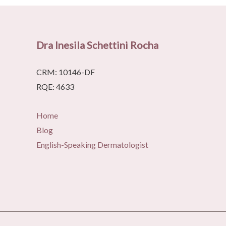
na
Sua
Casa
Dra Inesila Schettini Rocha
CRM: 10146-DF
RQE: 4633
Home
Blog
English-Speaking Dermatologist