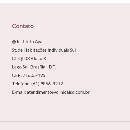
Contato
@ Instituto Aya
St. de Habitações Individuais Sul
CL QI 03 Bloco K -
Lago Sul, Brasília - DF,
CEP: 71605-495
Telefone: (61) 9856-8212
E-mail: atendimento@clinicaisd.com.br